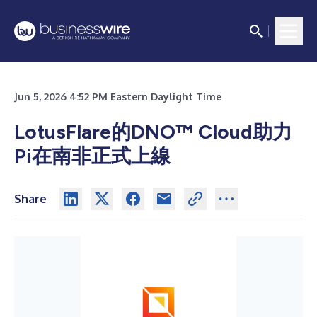
Jun 5, 2026 4:52 PM Eastern Daylight Time
LotusFlare的DNO™ Cloud助力
Pi在南非正式上線
Share