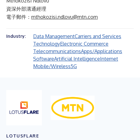
Mthokozisi Ndlovu
資深外部溝通經理
電子郵件：
mthokozisi.ndlovu@mtn.com
Data Management
Carriers and Services
Industry:
Technology
Electronic Commerce
Telecommunications
Apps/Applications
Software
Artificial Intelligence
Internet
Mobile/Wireless
5G
LOTUSFLARE