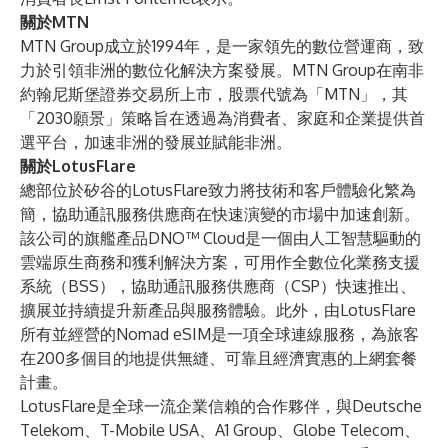
關於MTN
MTN Group成立於1994年，是一家領先的數位營運商，致
力於引領非洲的數位化解決方案發展。MTN Group在南非
約翰尼斯堡證券交易所上市，股票代號為「MTN」，其
「2030願景」策略旨在透過為消費者、家庭和企業提供首
選平台，加速非洲的發展並賦能非洲。
關於LotusFlare
總部位於矽谷的LotusFlare致力將技術和客戶體驗化繁為
簡，協助通訊服務供應商在快速演變的市場中加速創新。
該公司的旗艦產品DNO™ Cloud是一個由人工智慧驅動的
雲端原生商務和獲利解決方案，可用作全數位化業務支援
系統（BSS），協助通訊服務供應商（CSP）快速推出、
擴展並持續提升新產品與服務體驗。此外，由LotusFlare
所有並經營的Nomad eSIM是一項全球連線服務，為旅客
在200多個目的地提供無縫、可靠且經濟實惠的上網套餐
計畫。
LotusFlare是全球一流企業信賴的合作夥伴，與Deutsche
Telekom、T-Mobile USA、A1 Group、Globe Telecom、