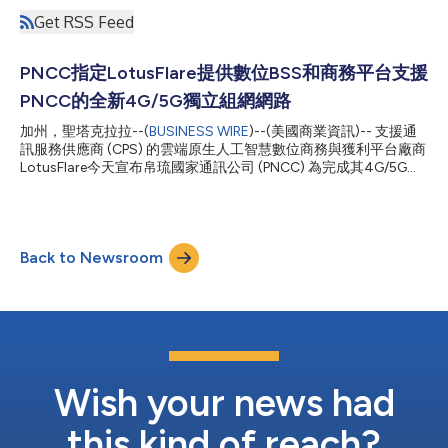
Get RSS Feed
PNCC指定LotusFlare提供數位BSS和商務平台支援
PNCC的全新4G/5G獨立組網網路
加州，聖塔克拉拉--(
BUSINESS WIRE
)--(美國商業資訊)-- 支援通
訊服務供應商 (CPS) 的雲端原生人工智慧數位商務與獲利平台廠商
LotusFlare今天宣布帛琉國家通訊公司 (PNCC) 為完成其4G/5G獨
立組網 (SA) 網路現代化工程，指定該公司提供包括全端數位業務
支援系統 (dBSS) 在內的綜合性商務和獲利平台。 LotusFlare的解
決方案將為PNCC的用戶提供行動、固定寬頻和數位電視服務，並
配合PNCC長期數位和區域策略實現獨特多租戶功能。 PNCC為提
Back to Newsroom
高產品上市速度、昇華客戶體驗並增進長期營運效率，已展開一項
全面性的技術現代化工程。LotusFlare憑藉著技術精湛的團隊、雲
端原生科技、網路DNA以及支援全球一流通訊服務供應商的豐富經
驗，在激烈的招標過程中脫穎而出，雀屏中選。 身為帛琉共和國
國家電信營運商的PNCC正在進行全面網路轉型工程，佈署根據開
放架構原則規畫的4G/5G SA行動網絡，並整合雲端原生核心網、
OSS、BSS和數位平台。這項轉型工程預計將提高服務靈活性、加
強網路韌性，並支持帛琉的長程數位發展。 「PNCC要證明地理位
Wish your news had
置孤立無法阻礙...
this kind of reach?