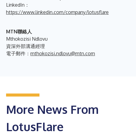
LinkedIn：
https://www.linkedin.com/company/lotusflare
MTN聯絡人
Mthokozisi Ndlovu
資深外部溝通經理
電子郵件：
mthokozisi.ndlovu@mtn.com
More News From
LotusFlare