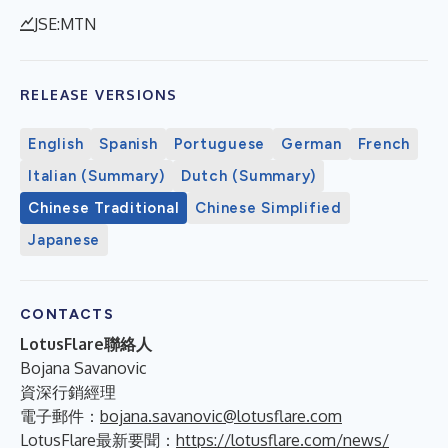
JSE:MTN
RELEASE VERSIONS
English
Spanish
Portuguese
German
French
Italian (Summary)
Dutch (Summary)
Chinese Traditional
Chinese Simplified
Japanese
CONTACTS
LotusFlare聯絡人
Bojana Savanovic
資深行銷經理
電子郵件：
bojana.savanovic@lotusflare.com
LotusFlare最新要聞：
https://lotusflare.com/news/