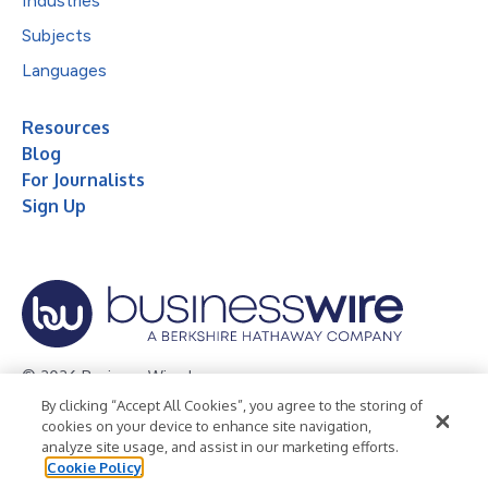
Industries
Subjects
Languages
Resources
Blog
For Journalists
Sign Up
© 2026 Business Wire, Inc.
By clicking “Accept All Cookies”, you agree to the storing of
Privacy Policy
Cookie Policy
Accessibility Statement
cookies on your device to enhance site navigation,
analyze site usage, and assist in our marketing efforts.
Terms of Use
Legal
Cookie Policy