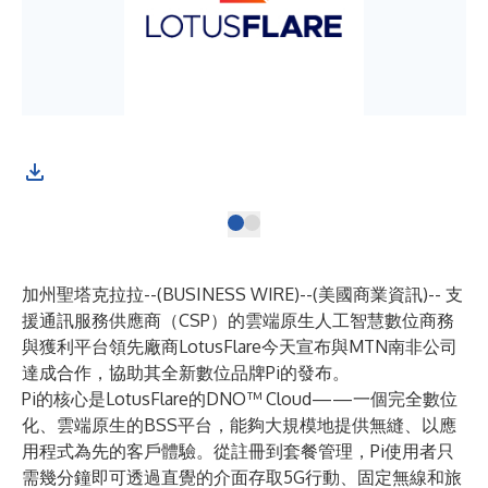
加州聖塔克拉拉--(
BUSINESS WIRE
)--
(美國商業資訊)-- 支
援通訊服務供應商（CSP）的雲端原生人工智慧數位商務
與獲利平台領先廠商
LotusFlare
今天宣布與MTN南非公司
達成合作，協助其全新數位品牌
Pi
的發布。
Pi的核心是LotusFlare的DNO™ Cloud——一個完全數位
化、雲端原生的BSS平台，能夠大規模地提供無縫、以應
用程式為先的客戶體驗。從註冊到套餐管理，Pi使用者只
需幾分鐘即可透過直覺的介面存取5G行動、固定無線和旅