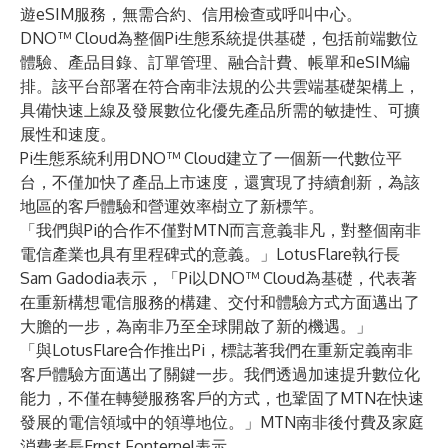
遊eSIM服務，無需合約、信用檢查或呼叫中心。
DNO™ Cloud為整個Pi生態系統提供基礎，包括前端數位
體驗、產品目錄、訂單管理、融合計費、帳單和eSIM編
排。該平台部署在符合南非法規的公共雲端基礎架構上，
具備快速上線及發展數位化優先產品所需的敏捷性、可擴
展性和速度。
Pi生態系統利用DNO™ Cloud建立了一個新一代數位平
台，不僅加快了產品上市速度，還實現了持續創新，為該
地區的客戶體驗和營運效率樹立了新標竿。
「我們與Pi的合作不僅對MTN而言意義非凡，對整個南非
電信產業也具有里程碑式的意義。」LotusFlare執行長
Sam Gadodia表示，「Pi以DNO™ Cloud為基礎，代表著
在重新構想電信服務的構建、交付和體驗方式方面邁出了
大膽的一步，為南非乃至全球開啟了新的機遇。」
「與LotusFlare合作推出Pi，標誌著我們在重新定義南非
客戶體驗方面邁出了關鍵一步。我們透過加速提升數位化
能力，不僅在轉變服務客戶的方式，也鞏固了MTN在快速
發展的電信領域中的領導地位。」MTN南非後付費及家庭
消費者長Ernst Fonternel表示。