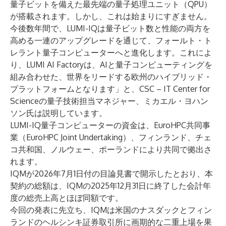
量子ビットを備えた最先端の量子処理ユニット（QPU）
が搭載されます。しかし、これは始まりにすぎません。
今後数年間で、LUMI-IQは量子ビット数と性能の両方を
高める一連のアップグレードを通じて、フォールト・ト
レラント量子コンピューターへと進化します。これによ
り、LUMI AI Factoryは、AIと量子コンピューティングを
組み合わせた、世界をリードする欧州のハイブリッド・
プラットフォームとなります」と、CSC – IT Center for
Scienceの量子技術担当マネジャー、ミカエル・ヨハン
ソン氏は説明しています。
LUMI-IQ量子コンピューターの資金は、EuroHPC共同事
業（EuroHPC Joint Undertaking）、フィンランド、チェ
コ共和国、ノルウェー、ポーランドにより共同で拠出さ
れます。
IQMが2026年7月1日付の目論見書で開示したとおり、本
契約の総額は、IQMの2025年12月31日に終了した会計年
度の総売上高とほぼ同額です。
今回の発表に先立ち、IQMは米国のナスダックとフィン
ランドのヘルシンキ証券取引所に画期的な二重上場を果