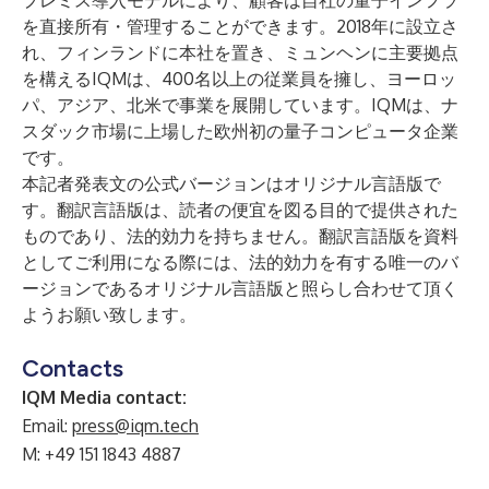
プレミス導入モデルにより、顧客は自社の量子インフラ
を直接所有・管理することができます。2018年に設立さ
れ、フィンランドに本社を置き、ミュンヘンに主要拠点
を構えるIQMは、400名以上の従業員を擁し、ヨーロッ
パ、アジア、北米で事業を展開しています。IQMは、ナ
スダック市場に上場した欧州初の量子コンピュータ企業
です。
本記者発表文の公式バージョンはオリジナル言語版で
す。翻訳言語版は、読者の便宜を図る目的で提供された
ものであり、法的効力を持ちません。翻訳言語版を資料
としてご利用になる際には、法的効力を有する唯一のバ
ージョンであるオリジナル言語版と照らし合わせて頂く
ようお願い致します。
Contacts
IQM Media contact:
Email:
press@iqm.tech
M: +49 151 1843 4887