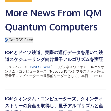
More News From IQM
Quantum Computers
Get RSS Feed
IQMとドイツ鉄道、実際の運行データを用いて鉄
道スケジューリング向け量子アルゴリズムを実証
ミュンヘン--(
BUSINESS WIRE
)--（ビジネスワイヤ） -- IQMクオ
ンタム・コンピューターズ（Nasdaq: IQMX）フルスタック超伝
導量子コンピューターの世界的リーダーとして、本日、ヨーロッ
パ最大の鉄道運行会社であるドイツ鉄道と共同で、量子コンピュ
ーティングが鉄道のスケジューリングをどのように改善できるか
を探求した共同研究の結果を発表しました。 両組織は、ドイツ
の5都市をまたぐ190回の運行スケジュール、つまり約98,500通
りのサイクルに換算されるドイツ鉄道の実際の運行データセット
IQMクオンタム・コンピューターズ、クオンティ
を使用し、企業規模の最適化問題向けに設計されたハイブリッド
ストリーの資産を取得し、量子アルゴリズムと産
量子古典アルゴリズムを開発およびテストしました。 こちらで