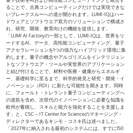
量子技術をAIおよび高性能コンピューティングと統合す
ることで、古典コンピューティングだけでは実現できな
いブレークスルーへの道が開かれます。LUMI-IQはハー
ドウェアとソフトウエア双方のソリューションで構成さ
れ、研究、開発、教育向けの機能を提供します。
「LUMI AI Factoryの一部として、LUMI-IQは、世界をリ
ードするAI、データ、高性能コンピューティング、量子
アクセラレーションを1つの強力なハイブリッド環境に集
約します。量子の概念やアルゴリズムをインテリジェン
トなソフトウエア・ツールや実世界のアプリケーション
と結び付けることで、材料や医療・健康からエネルギ
ー、基礎科学に至るまで、科学的発見と研究・開発・イ
ノベーション（RDI）に新たな可能性を開きます。同時
に、フォールト・トレラント量子コンピューティングへ
の道筋を含め、次世代のイノベーションに必要な知識を
欧州が蓄積し、スキルと能力を強化することを支援しま
す」と、CSC – IT Center for Scienceのマネージング・
ディレクターであるキンモ・コスキ氏は述べました。
「2027年に納入される最初のシステムには、すでに150