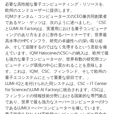
必要な高性能な量子コンピューティング・リソースを、
欧州のエンドユーザーに提供します。
IQMクオンタム・コンピューターズのCEO兼共同創業者
であるヤン・ゲッツは、次のように述べました。「CSC
とLUMI AI Factoryは、実運用における量子コンピューテ
ィングのあり方をまさに形作るパートナーです。世界最
高水準のHPCインフラ、研究の卓越性への深い取り組
み、そして追随するのではなく先導するという意欲を備
えています。IQM HaloceneのCSCへの納入は、欧州で最
も強力な量子コンピューターが、世界有数の研究用コン
ピューティング環境の中心に置かれることを意味しま
す。これは、IQM、CSC、フィンランド、そして欧州の
量子エコシステムにとって重要な節目です。」
LUMI-IQと名付けられた同システムは、CSC – IT Center
for ScienceのLUMI AI Factoryに統合されます。CSCは、
フィンランドの情報技術分野における国家的な専門拠点
であり、世界で最も強力なスーパーコンピューターの1つ
であるLUMIスーパーコンピューターを擁しています。