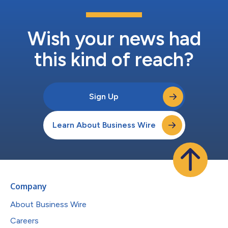
収益により、IQMは3億3700万ユーロという潤沢なプロフォーマ
現金ポジションを維持することとなりました。 IQMは、好調な販
売と急拡大するグローバルな事業展開を背景に株式市場に参入し
ます。これまでに全世界で23台の量子コンピュータを販売してお
Wish your news had
り、これは他のどの量子コンピュータメーカーよりも多い数とな
っています。このリーダー...
this kind of reach?
Sign Up
Learn About Business Wire
Company
About Business Wire
Careers