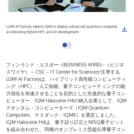
LUMI AI Factory selects IQM to deploy advanced quantum computer,
accelerating hybrid HPC and AI development
フィンランド・エスポー--(
BUSINESS WIRE
)--
（ビジネ
スワイヤ） -- CSC – IT Center for Scienceが主導する
LUMI AI Factoryは、ハイブリッド高性能コンピューティ
ング（HPC）、人工知能、量子コンピューティングの能
力強化を加速させることを目的とした先進的な量子コン
ピューター、IQM Halocene H4の納入企業として、IQM
クオンタム・コンピューターズ（IQM Quantum
Computers、ナスダック：IQMX）を選定しました。
IQM Halocene H4は、量子誤り訂正とNISQ量子ビット
を組み合わせた、同種のオンプレミス型超伝導量子コン