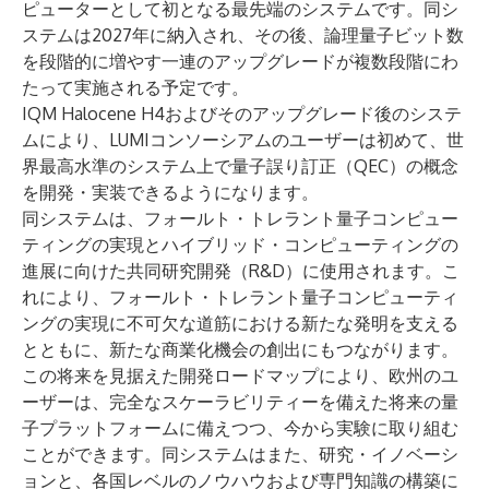
ピューターとして初となる最先端のシステムです。同シ
ステムは2027年に納入され、その後、論理量子ビット数
を段階的に増やす一連のアップグレードが複数段階にわ
たって実施される予定です。
IQM Halocene H4およびそのアップグレード後のシステ
ムにより、LUMIコンソーシアムのユーザーは初めて、世
界最高水準のシステム上で量子誤り訂正（QEC）の概念
を開発・実装できるようになります。
同システムは、フォールト・トレラント量子コンピュー
ティングの実現とハイブリッド・コンピューティングの
進展に向けた共同研究開発（R&D）に使用されます。こ
れにより、フォールト・トレラント量子コンピューティ
ングの実現に不可欠な道筋における新たな発明を支える
とともに、新たな商業化機会の創出にもつながります。
この将来を見据えた開発ロードマップにより、欧州のユ
ーザーは、完全なスケーラビリティーを備えた将来の量
子プラットフォームに備えつつ、今から実験に取り組む
ことができます。同システムはまた、研究・イノベーシ
ョンと、各国レベルのノウハウおよび専門知識の構築に