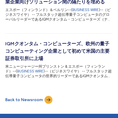
公開されているホワイトペーパーに詳述されているように、IQM
業企業向けソリューション間の隔たりを埋める
のチームは量子近似最適化アルゴリズム（QAOA）を管理可能な
エスポー（フィンランド）＆ベルリン--(
BUSINESS WIRE
)--（ビ
段階に分けて適用し、問題全体を管理する古典的フレームワーク
ジネスワイヤ） -- フルスタック超伝導量子コンピュータのグロ
の中で、量子コンポーネントがより小さな部分問題を解決するよ
ーバルリーダーであるIQMクオンタム・コンピューターズ（ナス
うにしました。このアーキテクチャは汎用性を持たせて構築され
ダック：IQMX、IQM）は、自動車、航空宇宙、化学、材料、医
ており、物流、エネルギー、製造、その他のセクターにおける同
薬品業界向けクラウドネイティブシミュレーションワークフロー
様の最適化課題にも同じ...
プラットフォームの開発企業であり、ベルリンに拠点を置くクオ
ンティストリーの特定の資産を取得したことを発表しました。
対象となる資産には、独自のソフトウェアアプリケーション、ア
IQMクオンタム・コンピューターズ、欧州の量子
ルゴリズム、および知的財産が含まれます。また、IQMはクオン
コンピューティング企業として初めて米国の主要
ティストリーの中核となる技術、量子化学、およびソフトウェア
開発人材を維持することにより、シームレスな事業継続および迅
証券取引所に上場
速なプラットフォームの統合を進めていきます。 今回の資産取
米ニュージャージー州プリンストン & エスポー（フィンラン
得は、IQMがReal Asset Acquisition Corp.（RAAQ）との事業統
ド）--(
BUSINESS WIRE
)--（ビジネスワイヤ） -- フルスタック超
合を完了したのと同時に最近成立し、これによりIQMは欧州初の
伝導量子コンピュータの世界的リーダーであるIQMクオンタム・
上場量子コンピュータ企業となりました。 これにより、クオン
コンピューターズ（ナスダック：IQMX、以下「IQM」）は、リ
ティストリーの最先端アプリケーションソフトウェアプラットフ
アル・アセット・アクイジション（以下「RAAQ」）との事業統
ォー...
合の完了に伴い、上場企業となったことを発表しました。 同社
の米国預託証券（ADS）は、ナスダック・グローバル・セレク
Back to Newsroom
ト・マーケットにおいてティッカーシンボル「IQMX」で取引が
開始されます。今回の株式上場はIQMにとって大きな節目とな
り、同社は欧州の量子コンピューティング企業として初めて米国
の主要証券取引所に上場する企業となります。今回の取引による